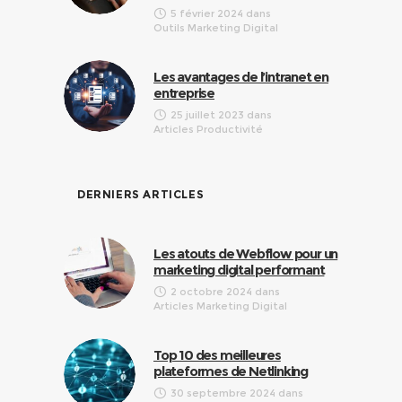
5 février 2024
dans
Outils Marketing Digital
Les avantages de l’intranet en
entreprise
25 juillet 2023
dans
Articles Productivité
DERNIERS ARTICLES
Les atouts de Webflow pour un
marketing digital performant
2 octobre 2024
dans
Articles Marketing Digital
Top 10 des meilleures
plateformes de Netlinking
30 septembre 2024
dans