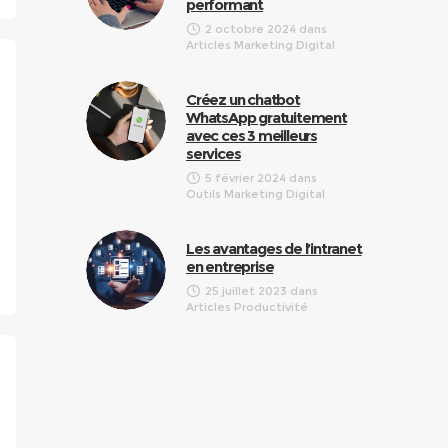
performant
2 octobre 2024
dans
Articles Marketing Digital
Créez un chatbot
WhatsApp gratuitement
avec ces 3 meilleurs
services
5 février 2024
dans
Outils Marketing Digital
Les avantages de l’intranet
en entreprise
25 juillet 2023
dans
Articles Productivité