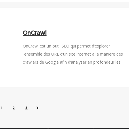
OnCrawl
OnCrawl est un outil SEO qui permet d’explorer
l’ensemble des URL d’un site internet à la manière des
crawlers de Google afin d’analyser en profondeur les
données qui s’y trouvent.
C.
1
2
3
SUIVANT