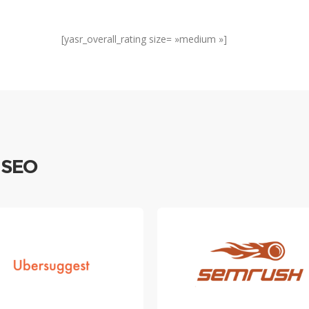
[yasr_overall_rating size= »medium »]
e SEO