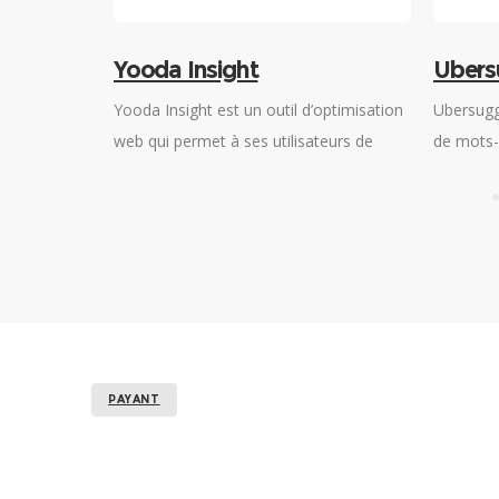
Yooda Insight
Ubers
de vente de
Yooda Insight est un outil d’optimisation
Ubersugg
 d’aide à la
web qui permet à ses utilisateurs de
de mots-
isés en vue
rechercher des mots-clés et d’analyser
aux prod
nt naturel.
leurs sites web ou ceux de la
optimiser
concurrence.
meilleur
moteurs 
PAYANT