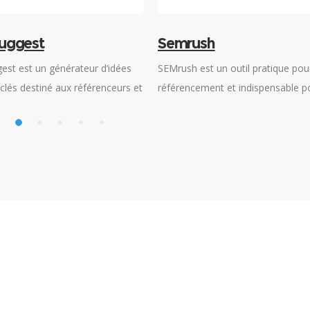
uggest
Semrush
est est un générateur d’idées
SEMrush est un outil pratique pour
clés destiné aux référenceurs et
référencement et indispensable po
ucteurs de contenus souhaitant
recherche de mots-clés, l’optimis
 leurs stratégies, en vue d’un
vos campagnes publicitaires via 
 positionnement dans les
et l’analyse de la concurrence.
de recherche.