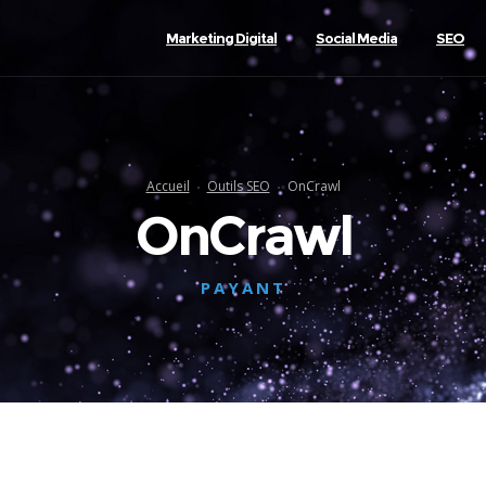
Marketing Digital
Social Media
SEO
Accueil
Outils SEO
OnCrawl
OnCrawl
PAYANT