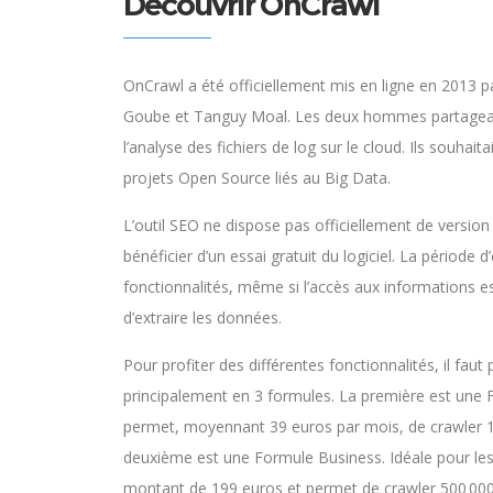
Découvrir OnCrawl
OnCrawl a été officiellement mis en ligne en 2013 p
Goube et Tanguy Moal. Les deux hommes partageai
l’analyse des fichiers de log sur le cloud. Ils souhai
projets Open Source liés au Big Data.
L’outil SEO ne dispose pas officiellement de version 
bénéficier d’un essai gratuit du logiciel. La période
fonctionnalités, même si l’accès aux informations est
d’extraire les données.
Pour profiter des différentes fonctionnalités, il fau
principalement en 3 formules. La première est une 
permet, moyennant 39 euros par mois, de crawler 10
deuxième est une Formule Business. Idéale pour le
montant de 199 euros et permet de crawler 500 000 U