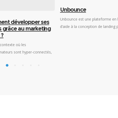
Unbounce
Unbounce est une plateforme en 
nt développer ses
d’aide à la conception de landing 
s grâce au marketing
de bannières et de pop-ups
 ?
personnalisés en vue d’optimiser l
contexte où les
de conversion des campagnes
teurs sont hyper-connectés,
publicitaires.
eprises commerciales ont dû
r en proposant des pages
es via l’écran d’un appareil
t en cherchant des techniques