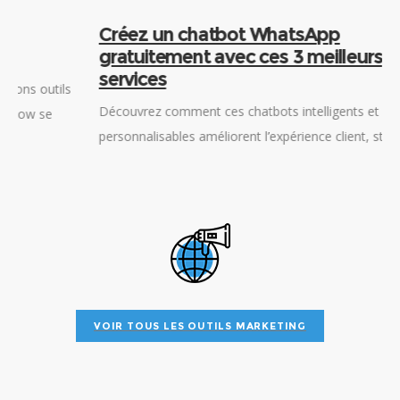
Créez un chatbot WhatsApp
gratuitement avec ces 3 meilleurs
services
Découvrez comment ces chatbots intelligents et
a
personnalisables améliorent l’expérience client, stimulent la
D
rétention et renforcent la fidélité de la clientèle. Table des
c
matières Les 3 meilleurs services de chatbot WhatsApp
e
m
VOIR TOUS LES OUTILS MARKETING