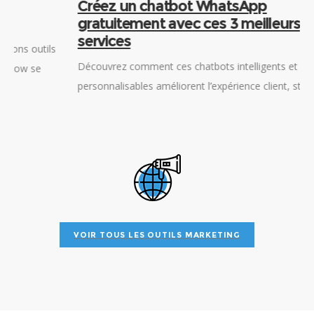
Créez un chatbot WhatsApp
gratuitement avec ces 3 meilleurs
services
Découvrez comment ces chatbots intelligents et
a
personnalisables améliorent l’expérience client, stimulent la
D
rétention et renforcent la fidélité de la clientèle. Table des
c
matières Les 3 meilleurs services de chatbot WhatsApp
e
m
VOIR TOUS LES OUTILS MARKETING