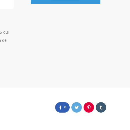
VOIR TOUS LES OUTILS SOCIAL MEDIA
Limber
Later
Limber est un outil destiné
Later est un ou
met aux
principalement aux webmasters et qui
planification, 
t de
permet à ces derniers d’organiser
publications s
ux
intelligemment leurs partages de
Pinterest et Tw
.
contenus sur les réseaux sociaux.
0