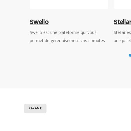
Stellar
Sprink
ui vous
Stellar est un logiciel utilitaire qui offre
Sprinklr 
vos comptes
une palette complète pour le marketing
est spéci
n et Facebook
d’influence sur le net et pour les
l’expérie
collaborations entre influenceurs.
d’augment
internet.
PAYANT