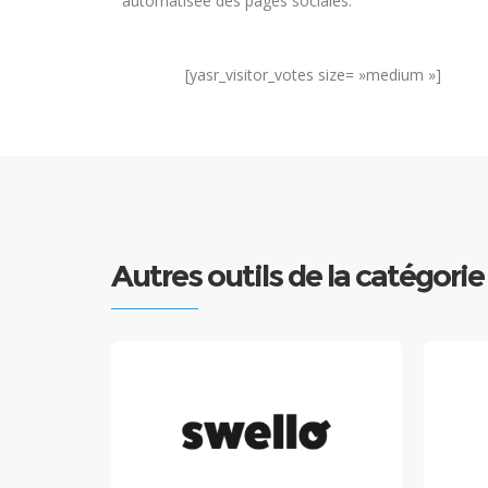
automatisée des pages sociales.
[yasr_visitor_votes size= »medium »]
Autres outils de la catégori