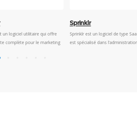
lr
Meltwater
est un logiciel de type SaaS qui
Meltwater est un puissant logiciel
alisé dans l’administration de
d’intelligence médiatique qui per
nce client dans l’unique but
entreprises d’appréhender l’impac
er la popularité des labels sur
leurs marques dans le but de mie
orienter leurs stratégies marketing