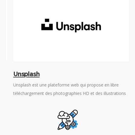
Unsplash
Unsplash est une plateforme web qui propose en libre
T
téléchargement des photographies HD et des illustrations
s
fournies par ses contributeurs et présentées en fonction de
d
thématiques spécifiques.