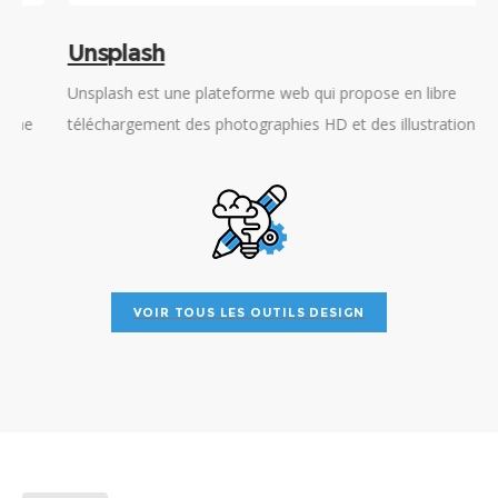
Unsplash
Unsplash est une plateforme web qui propose en libre
T
téléchargement des photographies HD et des illustrations
s
fournies par ses contributeurs et présentées en fonction de
d
thématiques spécifiques.
VOIR TOUS LES OUTILS DESIGN