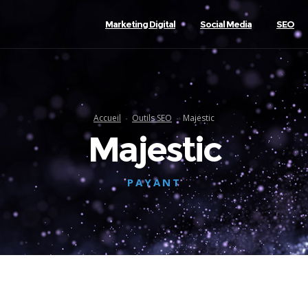
Marketing Digital
Social Media
SEO
Accueil
Outils SEO
Majestic
Majestic
PAYANT