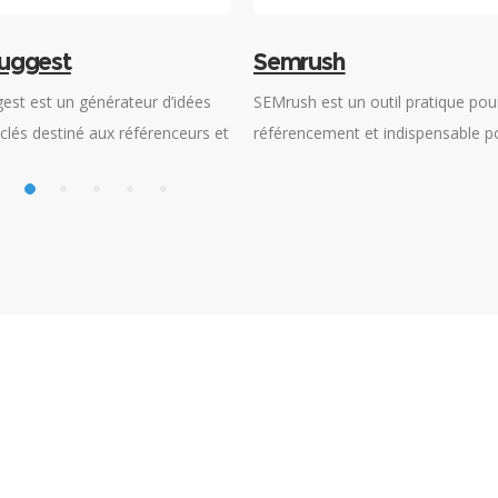
uggest
Semrush
est est un générateur d’idées
SEMrush est un outil pratique pour
clés destiné aux référenceurs et
référencement et indispensable po
ucteurs de contenus souhaitant
recherche de mots-clés, l’optimis
 leurs stratégies, en vue d’un
vos campagnes publicitaires via 
 positionnement dans les
et l’analyse de la concurrence.
de recherche.