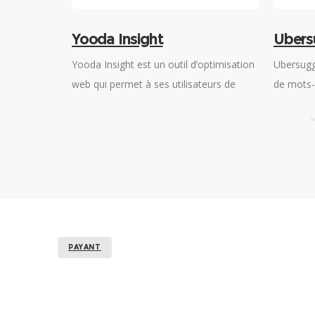
Yooda Insight
Ubers
de vente de
Yooda Insight est un outil d’optimisation
Ubersugg
 d’aide à la
web qui permet à ses utilisateurs de
de mots-
isés en vue
rechercher des mots-clés et d’analyser
aux prod
nt naturel.
leurs sites web ou ceux de la
optimiser
concurrence.
meilleur
moteurs 
PAYANT