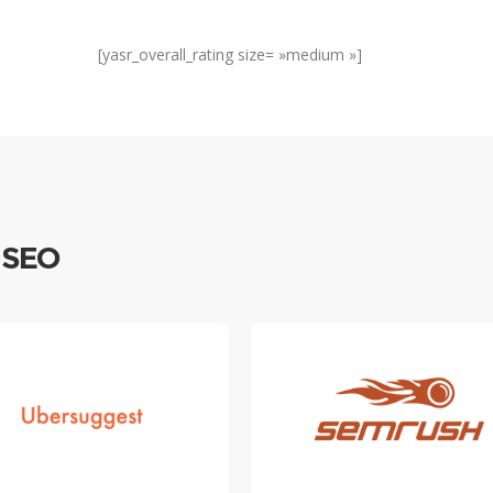
[yasr_overall_rating size= »medium »]
e SEO