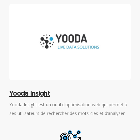
Yooda Insight
s
Yooda Insight est un outil d’optimisation web qui permet à
U
ue
ses utilisateurs de rechercher des mots-clés et d’analyser
a
leurs sites web ou ceux de la concurrence.
s
p