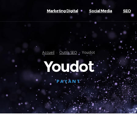
Marketing Digital
Social Media
SEO
Accueil
Outils SEO
Youdot
Youdot
PAYANT