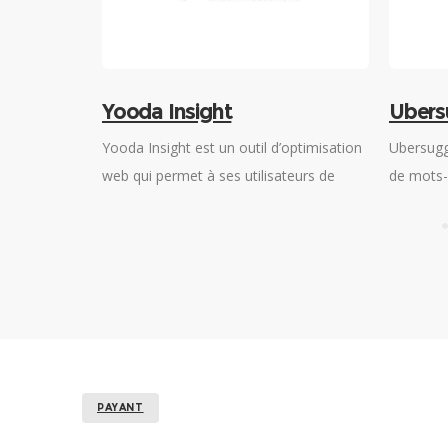
Yooda Insight
Ubers
de vente de
Yooda Insight est un outil d’optimisation
Ubersugg
 d’aide à la
web qui permet à ses utilisateurs de
de mots-
isés en vue
rechercher des mots-clés et d’analyser
aux prod
nt naturel.
leurs sites web ou ceux de la
optimiser
concurrence.
meilleur
moteurs 
PAYANT