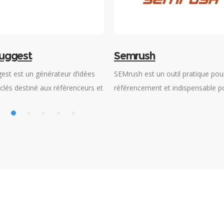
uggest
Semrush
est est un générateur d’idées
SEMrush est un outil pratique pour
clés destiné aux référenceurs et
référencement et indispensable po
ucteurs de contenus souhaitant
recherche de mots-clés, l’optimis
 leurs stratégies, en vue d’un
vos campagnes publicitaires via 
 positionnement dans les
et l’analyse de la concurrence.
de recherche.