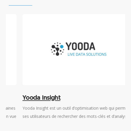
Yooda Insight
s
Yooda Insight est un outil d’optimisation web qui permet à
U
ue
ses utilisateurs de rechercher des mots-clés et d’analyser
a
leurs sites web ou ceux de la concurrence.
s