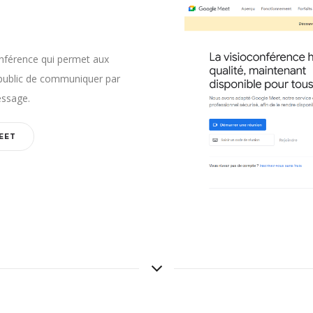
onférence qui permet aux
public de communiquer par
essage.
EET