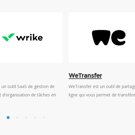
WeTransfer
 un outil SaaS de gestion de
WeTransfer est un outil de partag
t d’organisation de tâches en
ligne qui vous permet de transfér
asé sur le cloud et qui aide ses
jusqu'à 2 Giga-octets de fichiers 
urs à gagner en productivité.
n'importe quel destinataire, où qu’i