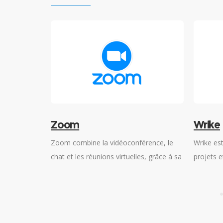
intranet
Zoom
Wrike
Zoom combine la vidéoconférence, le
Wrike est
n endroit où
chat et les réunions virtuelles, grâce à sa
projets e
effort et où
plateforme basée sur le cloud pour offrir
équipe, b
sommets
aux utilisateurs une expérience unique.
utilisate
un espace en