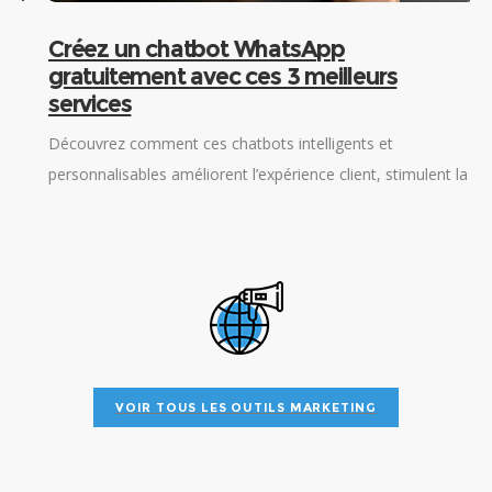
Créez un chatbot WhatsApp
gratuitement avec ces 3 meilleurs
services
Découvrez comment ces chatbots intelligents et
a
personnalisables améliorent l’expérience client, stimulent la
D
rétention et renforcent la fidélité de la clientèle. Table des
c
matières Les 3 meilleurs services de chatbot WhatsApp
e
m
VOIR TOUS LES OUTILS MARKETING