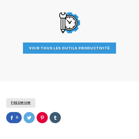
offrir aux utilisateurs une expérience unique.
a
VOIR TOUS LES OUTILS PRODUCTIVITÉ
FREEMIUM
0