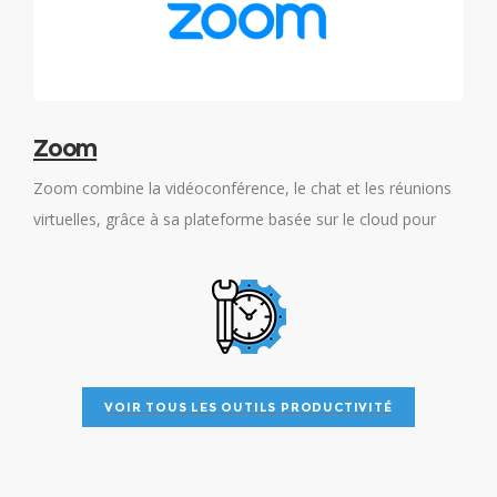
e
Zoom
e
Zoom combine la vidéoconférence, le chat et les réunions
W
virtuelles, grâce à sa plateforme basée sur le cloud pour
d
offrir aux utilisateurs une expérience unique.
a
VOIR TOUS LES OUTILS PRODUCTIVITÉ