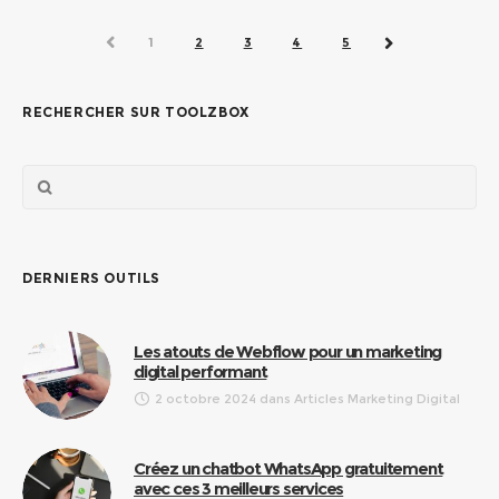
PRÉC.
1
2
3
4
5
SUIVANT
RECHERCHER SUR TOOLZBOX
DERNIERS OUTILS
Les atouts de Webflow pour un marketing
digital performant
2 octobre 2024
dans
Articles Marketing Digital
Créez un chatbot WhatsApp gratuitement
avec ces 3 meilleurs services