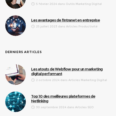
5 février 2024
dans
Outils Marketing Digital
Les avantages de l’intranet en entreprise
25 juillet 2023
dans
Articles Productivité
DERNIERS ARTICLES
Les atouts de Webflow pour un marketing
digital performant
2 octobre 2024
dans
Articles Marketing Digital
Top 10 des meilleures plateformes de
Netlinking
30 septembre 2024
dans
Articles SEO