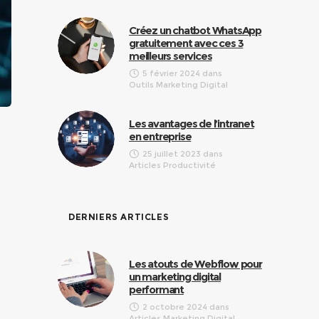
Créez un chatbot WhatsApp
gratuitement avec ces 3
meilleurs services
5 février 2024
dans
Outils Marketing Digital
Les avantages de l’intranet
en entreprise
25 juillet 2023
dans
Articles Productivité
DERNIERS ARTICLES
Les atouts de Webflow pour
un marketing digital
performant
2 octobre 2024
dans
Articles Marketing Digital