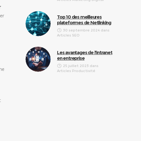
r
ner
Top 10 des meilleures
plateformes de Netlinking
30 septembre 2024
dans
Articles SEO
Les avantages de l’intranet
en entreprise
25 juillet 2023
dans
che
Articles Productivité
t