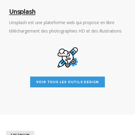
Unsplash
Unsplash est une plateforme web qui propose en libre
T
téléchargement des photographies HD et des illustrations
s
fournies par ses contributeurs et présentées en fonction de
d
thématiques spécifiques.
VOIR TOUS LES OUTILS DESIGN