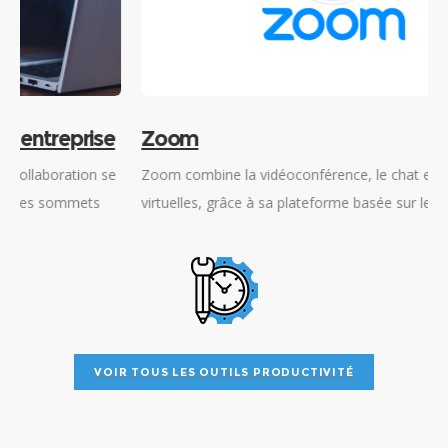
e
Zoom
e
Zoom combine la vidéoconférence, le chat et les réunions
W
virtuelles, grâce à sa plateforme basée sur le cloud pour
d
offrir aux utilisateurs une expérience unique.
a
VOIR TOUS LES OUTILS PRODUCTIVITÉ